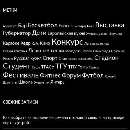
МЕТКИ
Выставка
Баскетбол
Бар
Бизнес
Аэропорт
Бильярд
Бокс
Дети
Губернатор
Европейская кухня
Живая музыка
Игрушка
Конкурс
Караоке
Кедр
Кино
Кейс
Легкая атлетика
Лыжные гонки
Легкая атлетика
Молодежь
Музей
Олимпиада
Плавание
Стадион
Спорт
Русская кухня
Россия
Спортивная гимнастика
Студент
ТГУ
ТГАСУ
ТПУ
Томь
Суши
Турнир
Фестиваль
Фитнес
Форум
Футбол
Хоккей
Школа
Янтарь
Шахматы
Энергетик
СВЕЖИЕ ЗАПИСИ
Как выбрать качественные семена столовой свеклы на примере
сорта Детройт