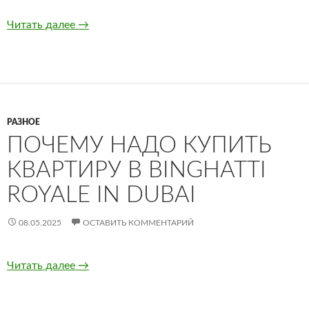
Читать далее
Почему стоит заказать активных подписчико
→
РАЗНОЕ
ПОЧЕМУ НАДО КУПИТЬ
КВАРТИРУ В BINGHATTI
ROYALE IN DUBAI
08.05.2025
ОСТАВИТЬ КОММЕНТАРИЙ
Читать далее
Почему надо купить квартиру в Binghatti Roya
→