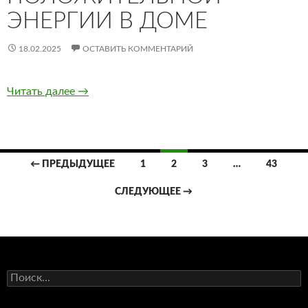
ЭНЕРГИИ В ДОМЕ
18.02.2025
ОСТАВИТЬ КОММЕНТАРИЙ
Читать далее
Камни по фэн-шуй для концентрации положи
→
← ПРЕДЫДУЩЕЕ
1
2
3
…
43
Навигация
СЛЕДУЮЩЕЕ →
по
записям
Н
а
й