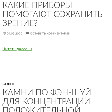
КАКИЕ ПРИБОРЫ
ПОМОГАЮТ СОХРАНИТЬ
ЗРЕНИЕ?
04.03.2025
ОСТАВИТЬ КОММЕНТАРИЙ
Читать далее
Физиотерапия в офтальмологии: какие приб
→
РАЗНОЕ
КАМНИ ПО ФЭН-ШУЙ
ДЛЯ КОНЦЕНТРАЦИИ
ПОЛОЖИТЕЛЬНОЙ