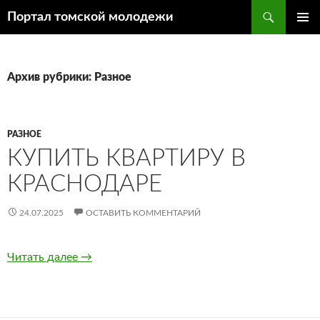
Поиск
Портал томской молодежи
ПЕРЕЙТИ
ОСНОВ
К
МЕНЮ
СОДЕРЖИМОМУ
Архив рубрики: Разное
РАЗНОЕ
КУПИТЬ КВАРТИРУ В
КРАСНОДАРЕ
24.07.2025
ОСТАВИТЬ КОММЕНТАРИЙ
Читать далее
Купить квартиру в Краснодаре
→