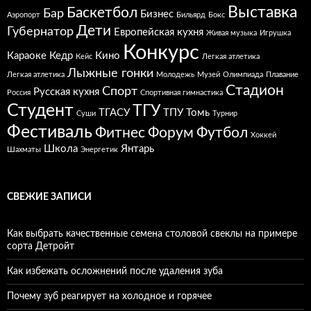
Выставка
Баскетбол
Бар
Бизнес
Аэропорт
Бильярд
Бокс
Дети
Губернатор
Европейская кухня
Живая музыка
Игрушка
Конкурс
Караоке
Кедр
Кино
Кейс
Легкая атлетика
Лыжные гонки
Легкая атлетика
Молодежь
Музей
Олимпиада
Плавание
Стадион
Спорт
Русская кухня
Россия
Спортивная гимнастика
Студент
ТГУ
ТГАСУ
ТПУ
Томь
Суши
Турнир
Фестиваль
Фитнес
Форум
Футбол
Хоккей
Школа
Янтарь
Шахматы
Энергетик
СВЕЖИЕ ЗАПИСИ
Как выбрать качественные семена столовой свеклы на примере
сорта Детройт
Как избежать осложнений после удаления зуба
Почему зуб реагирует на холодное и горячее