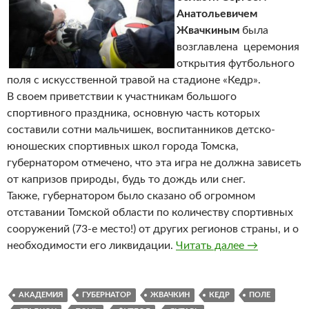
Анатольевичем
Жвачкиным
была
возглавлена церемония
открытия футбольного
поля с искусственной травой на стадионе «Кедр».
В своем приветствии к участникам большого
спортивного праздника, основную часть которых
составили сотни мальчишек, воспитанников детско-
юношеских спортивных школ города Томска,
губернатором отмечено, что эта игра не должна зависеть
от капризов природы, будь то дождь или снег.
Также, губернатором было сказано об огромном
отставании Томской области по количеству спортивных
сооружений (73-е место!) от других регионов страны, и о
необходимости его ликвидации.
Читать далее
Новое искус
→
АКАДЕМИЯ
ГУБЕРНАТОР
ЖВАЧКИН
КЕДР
ПОЛЕ