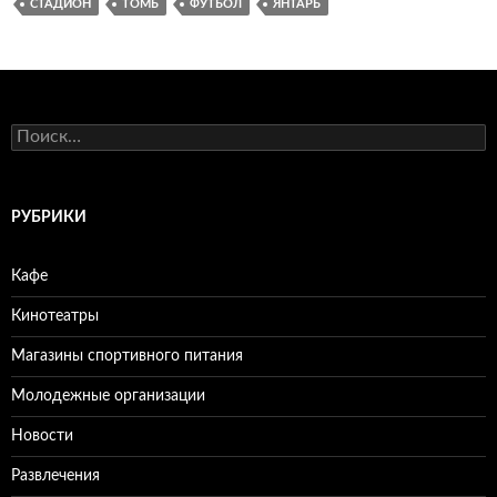
СТАДИОН
ТОМЬ
ФУТБОЛ
ЯНТАРЬ
Н
а
й
т
и
РУБРИКИ
:
Кафе
Кинотеатры
Магазины спортивного питания
Молодежные организации
Новости
Развлечения