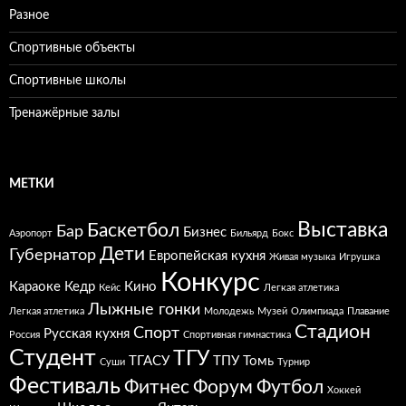
Разное
Спортивные объекты
Спортивные школы
Тренажёрные залы
МЕТКИ
Выставка
Баскетбол
Бар
Бизнес
Аэропорт
Бильярд
Бокс
Дети
Губернатор
Европейская кухня
Живая музыка
Игрушка
Конкурс
Караоке
Кедр
Кино
Кейс
Легкая атлетика
Лыжные гонки
Легкая атлетика
Молодежь
Музей
Олимпиада
Плавание
Стадион
Спорт
Русская кухня
Россия
Спортивная гимнастика
Студент
ТГУ
ТГАСУ
ТПУ
Томь
Суши
Турнир
Фестиваль
Фитнес
Форум
Футбол
Хоккей