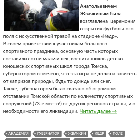
Анатольевичем
Жвачкиным
была
возглавлена церемония
открытия футбольного
поля с искусственной травой на стадионе «Кедр».
В своем приветствии к участникам большого
спортивного праздника, основную часть которых
составили сотни мальчишек, воспитанников детско-
юношеских спортивных школ города Томска,
губернатором отмечено, что эта игра не должна зависеть
от капризов природы, будь то дождь или снег.
Также, губернатором было сказано об огромном
отставании Томской области по количеству спортивных
сооружений (73-е место!) от других регионов страны, и о
необходимости его ликвидации.
Читать далее
Новое искус
→
АКАДЕМИЯ
ГУБЕРНАТОР
ЖВАЧКИН
КЕДР
ПОЛЕ