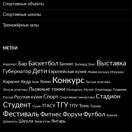
Спортивные объекты
Спортивные школы
Тренажёрные залы
МЕТКИ
Выставка
Баскетбол
Бар
Бизнес
Аэропорт
Бильярд
Бокс
Дети
Губернатор
Европейская кухня
Живая музыка
Игрушка
Конкурс
Караоке
Кедр
Кино
Кейс
Легкая атлетика
Лыжные гонки
Легкая атлетика
Молодежь
Музей
Олимпиада
Плавание
Стадион
Спорт
Русская кухня
Россия
Спортивная гимнастика
Студент
ТГУ
ТГАСУ
ТПУ
Томь
Суши
Турнир
Фестиваль
Фитнес
Форум
Футбол
Хоккей
Школа
Янтарь
Шахматы
Энергетик