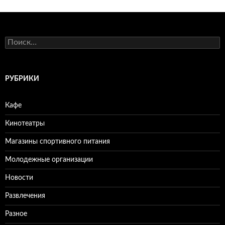
по
записям
Н
а
й
т
и
РУБРИКИ
:
Кафе
Кинотеатры
Магазины спортивного питания
Молодежные организации
Новости
Развлечения
Разное