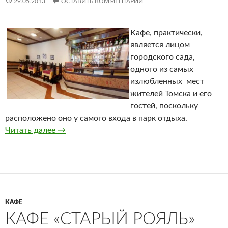
29.05.2013
ОСТАВИТЬ КОММЕНТАРИЙ
Кафе, практически,
является лицом
городского сада,
одного из самых
излюбленных мест
жителей Томска и его
гостей, поскольку
расположено оно у самого входа в парк отдыха.
Читать далее
Кафе «Томичка»
→
КАФЕ
КАФЕ «СТАРЫЙ РОЯЛЬ»