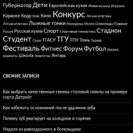
Дети
Губернатор
Европейская кухня
Живая музыка
Игрушка
Конкурс
Караоке
Кедр
Кино
Кейс
Легкая атлетика
Лыжные гонки
Легкая атлетика
Молодежь
Музей
Олимпиада
Плавание
Стадион
Спорт
Русская кухня
Россия
Спортивная гимнастика
Студент
ТГУ
ТГАСУ
ТПУ
Томь
Суши
Турнир
Фестиваль
Фитнес
Форум
Футбол
Хоккей
Школа
Янтарь
Шахматы
Энергетик
СВЕЖИЕ ЗАПИСИ
Как выбрать качественные семена столовой свеклы на примере
сорта Детройт
Как избежать осложнений после удаления зуба
Почему зуб реагирует на холодное и горячее
Неделя из равнодушного в болельщика