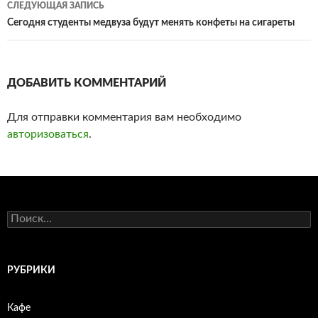
записям
СЛЕДУЮЩАЯ ЗАПИСЬ
Сегодня студенты медвуза будут менять конфеты на сигареты
ДОБАВИТЬ КОММЕНТАРИЙ
Для отправки комментария вам необходимо
авторизоваться
.
Н
а
й
т
и
РУБРИКИ
:
Кафе