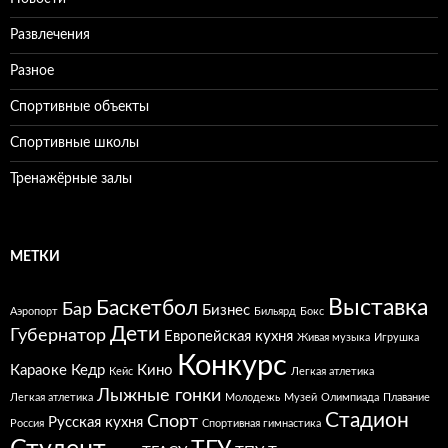
Развлечения
Разное
Спортивные объекты
Спортивные школы
Тренажёрные залы
МЕТКИ
Выставка
Баскетбол
Бар
Бизнес
Аэропорт
Бильярд
Бокс
Дети
Губернатор
Европейская кухня
Живая музыка
Игрушка
Конкурс
Караоке
Кедр
Кино
Кейс
Легкая атлетика
Лыжные гонки
Легкая атлетика
Молодежь
Музей
Олимпиада
Плавание
Стадион
Спорт
Русская кухня
Россия
Спортивная гимнастика