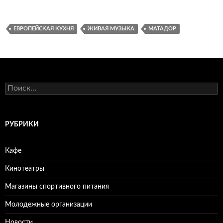
ЕВРОПЕЙСКАЯ КУХНЯ
ЖИВАЯ МУЗЫКА
МАТАДОР
Н
а
й
т
и
РУБРИКИ
:
Кафе
Кинотеатры
Магазины спортивного питания
Молодежные организации
Новости