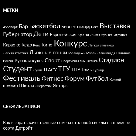
МЕТКИ
Выставка
Баскетбол
Бар
Бизнес
Аэропорт
Бильярд
Бокс
Дети
Губернатор
Европейская кухня
Живая музыка
Игрушка
Конкурс
Караоке
Кедр
Кино
Кейс
Легкая атлетика
Лыжные гонки
Легкая атлетика
Молодежь
Музей
Олимпиада
Плавание
Стадион
Спорт
Русская кухня
Россия
Спортивная гимнастика
Студент
ТГУ
ТГАСУ
ТПУ
Томь
Суши
Турнир
Фестиваль
Фитнес
Форум
Футбол
Хоккей
Школа
Янтарь
Шахматы
Энергетик
СВЕЖИЕ ЗАПИСИ
Как выбрать качественные семена столовой свеклы на примере
сорта Детройт