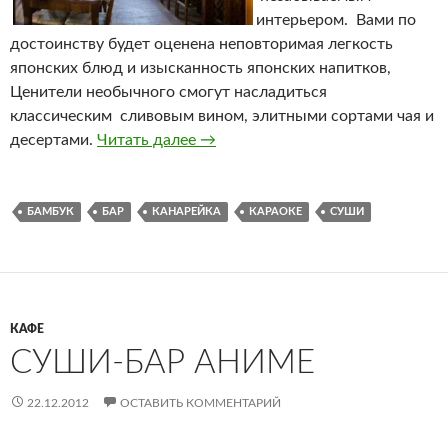
интерьером. Вами по
достоинству будет оценена неповторимая легкость
японских блюд и изысканность японских напитков,
Ценители необычного смогут насладиться
классическим сливовым вином, элитными сортами чая и
десертами.
Читать далее
Ресторан Бамбук
→
БАМБУК
БАР
КАНАРЕЙКА
КАРАОКЕ
СУШИ
КАФЕ
СУШИ-БАР АНИМЕ
22.12.2012
ОСТАВИТЬ КОММЕНТАРИЙ