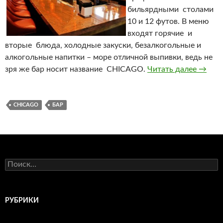
бильярдными столами
10 и 12 футов. В меню
входят горячие и
вторые блюда, холодные закуски, безалкогольные и
алкогольные напитки – море отличной выпивки, ведь не
зря же бар носит название CHICAGO.
Читать далее
CHICA
→
CHICAGO
БАР
Н
а
й
т
и
РУБРИКИ
: