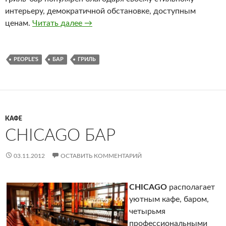
интерьеру, демократичной обстановке, доступным
ценам.
Читать далее
Гриль-бар People’s
→
PEOPLE'S
БАР
ГРИЛЬ
КАФЕ
CHICAGO БАР
03.11.2012
ОСТАВИТЬ КОММЕНТАРИЙ
CHICAGO
располагает
уютным кафе, баром,
четырьмя
профессиональными