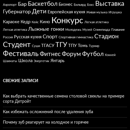
Выставка
Баскетбол
Бар
Бизнес
Аэропорт
Бильярд
Бокс
Дети
Губернатор
Европейская кухня
Живая музыка
Игрушка
Конкурс
Караоке
Кедр
Кино
Кейс
Легкая атлетика
Лыжные гонки
Легкая атлетика
Молодежь
Музей
Олимпиада
Плавание
Стадион
Спорт
Русская кухня
Россия
Спортивная гимнастика
Студент
ТГУ
ТГАСУ
ТПУ
Томь
Суши
Турнир
Фестиваль
Фитнес
Форум
Футбол
Хоккей
Школа
Янтарь
Шахматы
Энергетик
СВЕЖИЕ ЗАПИСИ
Как выбрать качественные семена столовой свеклы на примере
сорта Детройт
Как избежать осложнений после удаления зуба
Почему зуб реагирует на холодное и горячее