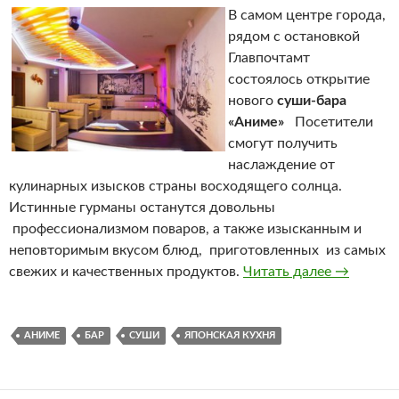
В самом центре города,
рядом с остановкой
Главпочтамт
состоялось открытие
нового
суши-бара
«Аниме»
Посетители
смогут получить
наслаждение от
кулинарных изысков страны восходящего солнца.
Истинные гурманы останутся довольны
профессионализмом поваров, а также изысканным и
неповторимым вкусом блюд, приготовленных из самых
свежих и качественных продуктов.
Читать далее
Суши-бар
→
АНИМЕ
БАР
СУШИ
ЯПОНСКАЯ КУХНЯ