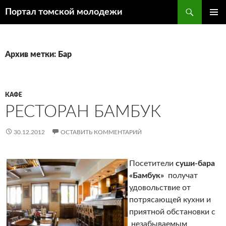
Поиск
Портал томской молодежи
ПЕРЕЙТИ
ОСНОВ
К
МЕНЮ
СОДЕРЖИМОМУ
Архив метки: Бар
КАФЕ
РЕСТОРАН БАМБУК
30.12.2012
ОСТАВИТЬ КОММЕНТАРИЙ
Посетители
суши-бара
«Бамбук»
получат
удовольствие от
потрясающей кухни и
приятной обстановки с
незабываемым