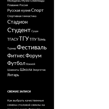
Молодежь
Музей
Олимпиада
Плавание
Россия
Спорт
Русская кухня
Спортивная гимнастика
Стадион
Студент
Суши
ТГУ
ТГАСУ
ТПУ
Томь
Фестиваль
Турнир
Фитнес
Форум
Футбол
Хоккей
Школа
Шахматы
Энергетик
Янтарь
СВЕЖИЕ ЗАПИСИ
Как выбрать качественные
семена столовой свеклы на