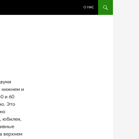
ПЕРЕЙТИ К СОДЕРЖИМОМУ
О НАС
двумя
 нижнем и
0 и 60
но. Это
чно
, юбилеи,
тивные
на верхнем