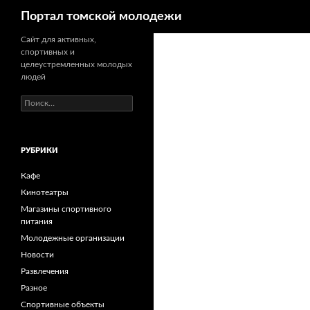
Поиск
Портал томской молодежи
Сайт для активных,
спортивных и
целеустремленных молодых
людей
Н
а
й
т
РУБРИКИ
и
:
Кафе
Кинотеатры
Магазины спортивного
питания
Молодежные организации
Новости
Развлечения
Разное
Спортивные объекты