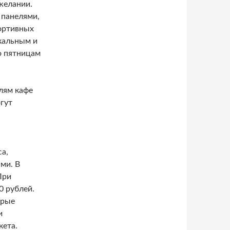
желании.
 панелями,
ортивных
кальным и
о пятницам
лям кафе
гут
а,
ми. В
При
0 рублей.
орые
и
кета.