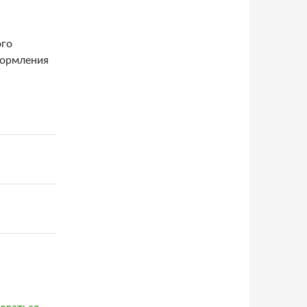
ого
формления