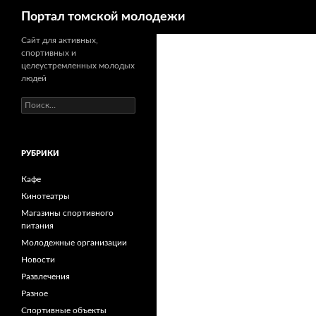
Поиск
Портал томской молодежи
Сайт для активных,
спортивных и
целеустремленных молодых
людей
Н
а
й
т
РУБРИКИ
и
:
Кафе
Кинотеатры
Магазины спортивного
питания
Молодежные организации
Новости
Развлечения
Разное
Спортивные объекты