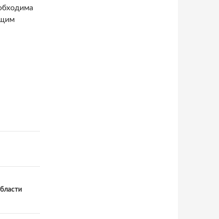
еобходима
ющим
области