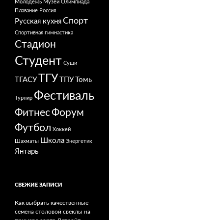
Молодежь
Музей
Олимпиада
Плавание
Россия
Спорт
Русская кухня
Спортивная гимнастика
Стадион
Студент
Суши
ТГУ
ТГАСУ
ТПУ
Томь
Фестиваль
Турнир
Фитнес
Форум
Футбол
Хоккей
Школа
Шахматы
Энергетик
Янтарь
СВЕЖИЕ ЗАПИСИ
Как выбрать качественные
семена столовой свеклы на