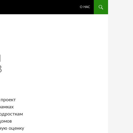
ПЕРЕЙТИ К СОДЕРЖИМОМУ
О НАС
Я
В
 проект
рамках
подросткам
домов
ную оценку