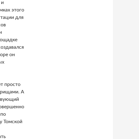
 и
мках этого
нтации для
сов
и
лощадке
создавался
оре он
ых
т просто
арищами. А
ствующий
совершенно
 по
у Томской
ать