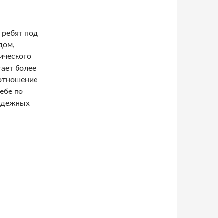
 ребят под
дом,
ического
тает более
 отношение
ебе по
надежных