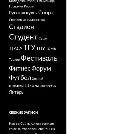
Молодежь
Музей
Олимпиада
Плавание
Россия
Спорт
Русская кухня
Спортивная гимнастика
Стадион
Студент
Суши
ТГУ
ТГАСУ
ТПУ
Томь
Фестиваль
Турнир
Фитнес
Форум
Футбол
Хоккей
Школа
Шахматы
Энергетик
Янтарь
СВЕЖИЕ ЗАПИСИ
Как выбрать качественные
семена столовой свеклы на