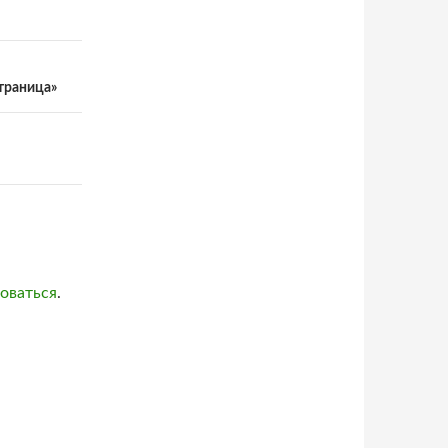
страница»
оваться
.