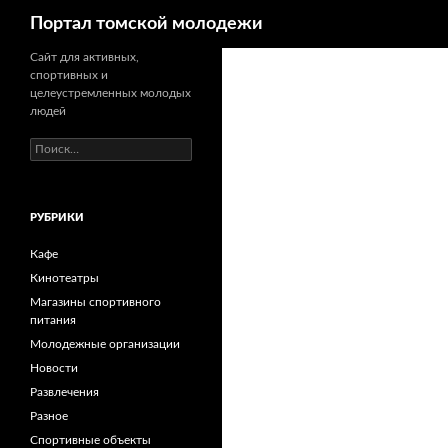
Поиск
Портал томской молодежи
Сайт для активных,
спортивных и
целеустремленных молодых
людей
Н
а
й
т
РУБРИКИ
и
:
Кафе
Кинотеатры
Магазины спортивного
питания
Молодежные организации
Новости
Развлечения
Разное
Спортивные объекты