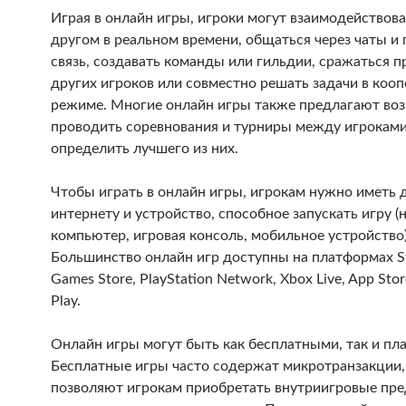
Играя в онлайн игры, игроки могут взаимодействова
другом в реальном времени, общаться через чаты и
связь, создавать команды или гильдии, сражаться п
других игроков или совместно решать задачи в коо
режиме. Многие онлайн игры также предлагают во
проводить соревнования и турниры между игроками
определить лучшего из них.
Чтобы играть в онлайн игры, игрокам нужно иметь 
интернету и устройство, способное запускать игру (
компьютер, игровая консоль, мобильное устройство)
Большинство онлайн игр доступны на платформах St
Games Store, PlayStation Network, Xbox Live, App Sto
Play.
Онлайн игры могут быть как бесплатными, так и пл
Бесплатные игры часто содержат микротранзакции,
позволяют игрокам приобретать внутриигровые пр