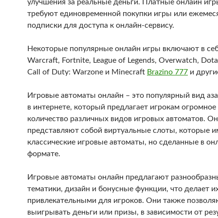
улучшения за реальные деньги. Платные онлайн игр
требуют единовременной покупки игры или ежемес
подписки для доступа к онлайн-сервису.
Некоторые популярные онлайн игры включают в себ
Warcraft, Fortnite, League of Legends, Overwatch, Dot
Call of Duty: Warzone и Minecraft
Brazino 777
и други
Игровые автоматы онлайн – это популярный вид аз
в интернете, который предлагает игрокам огромное
количество различных видов игровых автоматов. О
представляют собой виртуальные слоты, которые 
классические игровые автоматы, но сделанные в он
формате.
Игровые автоматы онлайн предлагают разнообразн
тематики, дизайн и бонусные функции, что делает и
привлекательными для игроков. Они также позволя
выигрывать деньги или призы, в зависимости от рез