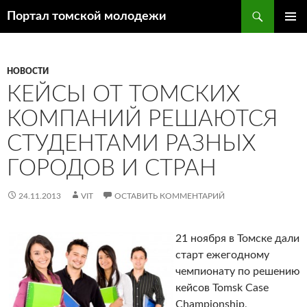
Поиск
Портал томской молодежи
ПЕРЕЙТИ
ОСНОВ
К
МЕНЮ
СОДЕРЖИМОМУ
НОВОСТИ
КЕЙСЫ ОТ ТОМСКИХ
КОМПАНИЙ РЕШАЮТСЯ
СТУДЕНТАМИ РАЗНЫХ
ГОРОДОВ И СТРАН
24.11.2013
VIT
ОСТАВИТЬ КОММЕНТАРИЙ
21 ноября в Томске дали
старт ежегодному
чемпионату по решению
кейсов Tomsk Case
Championship,