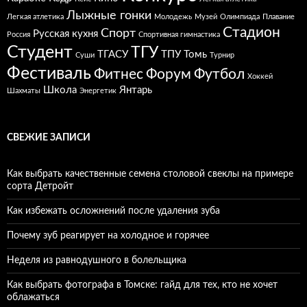
Лыжные гонки
Легкая атлетика
Молодежь
Музей
Олимпиада
Плавание
Стадион
Спорт
Русская кухня
Россия
Спортивная гимнастика
Студент
ТГУ
ТГАСУ
ТПУ
Томь
Суши
Турнир
Фестиваль
Фитнес
Форум
Футбол
Хоккей
Школа
Янтарь
Шахматы
Энергетик
СВЕЖИЕ ЗАПИСИ
Как выбрать качественные семена столовой свеклы на примере
сорта Детройт
Как избежать осложнений после удаления зуба
Почему зуб реагирует на холодное и горячее
Неделя из равнодушного в болельщика
Как выбрать фотографа в Томске: гайд для тех, кто не хочет
облажаться