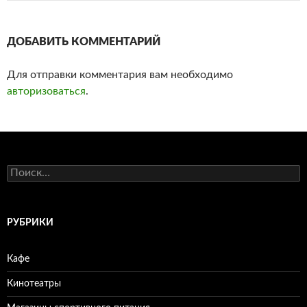
ДОБАВИТЬ КОММЕНТАРИЙ
Для отправки комментария вам необходимо
авторизоваться
.
Н
а
й
т
и
РУБРИКИ
:
Кафе
Кинотеатры