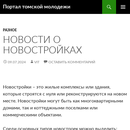
Поиск
Портал томской молодежи
ПЕРЕЙТИ
ОСНОВ
К
МЕНЮ
СОДЕРЖИМОМУ
РАЗНОЕ
НОВОСТИ О
НОВОСТРОЙКАХ
09.07.2024
VIT
ОСТАВИТЬ КОММЕНТАРИЙ
Новостройки – это жилые комплексы или здания,
которые строятся с нуля или реконструируются на новом
месте. Новостройки могут быть как многоквартирными
домами, так и коттеджными поселками или
коммерческими объектами.
Среди основных типов новостроек можно выделить: