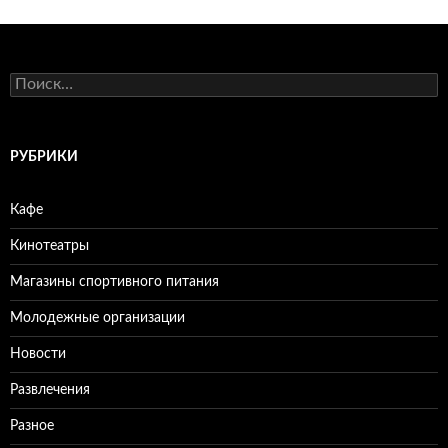
Н
а
й
т
и
РУБРИКИ
:
Кафе
Кинотеатры
Магазины спортивного питания
Молодежные организации
Новости
Развлечения
Разное