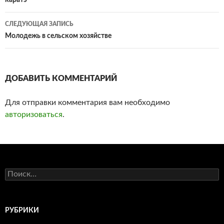
каратэ
по
записям
СЛЕДУЮЩАЯ ЗАПИСЬ
Молодежь в сельском хозяйстве
ДОБАВИТЬ КОММЕНТАРИЙ
Для отправки комментария вам необходимо
авторизоваться
.
Н
а
й
т
и
РУБРИКИ
: