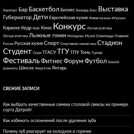
Выставка
Баскетбол
Бар
Бизнес
Аэропорт
Бильярд
Бокс
Дети
Губернатор
Европейская кухня
Живая музыка
Игрушка
Конкурс
Караоке
Кедр
Кино
Кейс
Легкая атлетика
Лыжные гонки
Легкая атлетика
Молодежь
Музей
Олимпиада
Плавание
Стадион
Спорт
Русская кухня
Россия
Спортивная гимнастика
Студент
ТГУ
ТГАСУ
ТПУ
Томь
Суши
Турнир
Фестиваль
Фитнес
Форум
Футбол
Хоккей
Школа
Янтарь
Шахматы
Энергетик
СВЕЖИЕ ЗАПИСИ
Как выбрать качественные семена столовой свеклы на примере
сорта Детройт
Как избежать осложнений после удаления зуба
Почему зуб реагирует на холодное и горячее