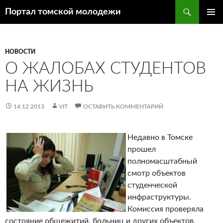
Поиск
Портал томской молодежи
ПЕРЕЙТИ
ОСНОВ
К
МЕНЮ
СОДЕРЖИМОМУ
НОВОСТИ
О ЖАЛОБАХ СТУДЕНТОВ
НА ЖИЗНЬ
14.12.2013
VIT
ОСТАВИТЬ КОММЕНТАРИЙ
Недавно в Томске
прошел
полномасштабный
смотр объектов
студенческой
инфраструктуры.
Комиссия проверяла
состояние общежитий, больниц и других объектов.