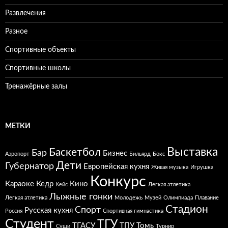
Развлечения
Разное
Спортивные объекты
Спортивные школы
Тренажёрные залы
МЕТКИ
Выставка
Баскетбол
Бар
Бизнес
Аэропорт
Бильярд
Бокс
Дети
Губернатор
Европейская кухня
Живая музыка
Игрушка
Конкурс
Караоке
Кедр
Кино
Кейс
Легкая атлетика
Лыжные гонки
Легкая атлетика
Молодежь
Музей
Олимпиада
Плавание
Стадион
Спорт
Русская кухня
Россия
Спортивная гимнастика
Студент
ТГУ
ТГАСУ
ТПУ
Томь
Суши
Турнир