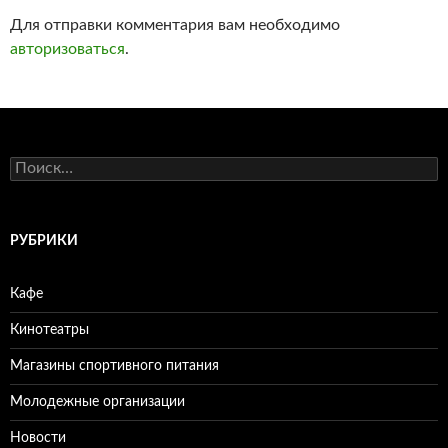
Для отправки комментария вам необходимо
авторизоваться
.
Н
а
й
т
и
РУБРИКИ
:
Кафе
Кинотеатры
Магазины спортивного питания
Молодежные организации
Новости