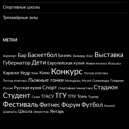
Спортивные школы
Тренажёрные залы
МЕТКИ
Выставка
Баскетбол
Бар
Бизнес
Аэропорт
Бильярд
Бокс
Дети
Губернатор
Европейская кухня
Живая музыка
Игрушка
Конкурс
Караоке
Кедр
Кино
Кейс
Легкая атлетика
Лыжные гонки
Легкая атлетика
Молодежь
Музей
Олимпиада
Плавание
Стадион
Спорт
Русская кухня
Россия
Спортивная гимнастика
Студент
ТГУ
ТГАСУ
ТПУ
Томь
Суши
Турнир
Фестиваль
Фитнес
Форум
Футбол
Хоккей
Школа
Янтарь
Шахматы
Энергетик