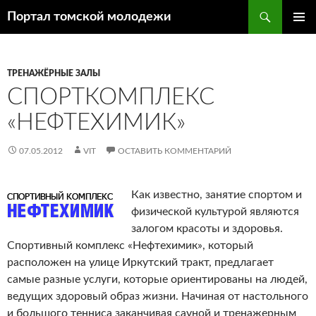
Поиск
Портал томской молодежи
ПЕРЕЙТИ
ОСНОВ
К
МЕНЮ
СОДЕРЖИМОМУ
ТРЕНАЖЁРНЫЕ ЗАЛЫ
СПОРТКОМПЛЕКС
«НЕФТЕХИМИК»
07.05.2012
VIT
ОСТАВИТЬ КОММЕНТАРИЙ
Как известно, занятие спортом и
физической культурой являются
залогом красоты и здоровья.
Спортивный комплекс «Нефтехимик», который
расположен на улице Иркутский тракт, предлагает
самые разные услуги, которые ориентированы на людей,
ведущих здоровый образ жизни. Начиная от настольного
и большого тенниса заканчивая сауной и тренажерным