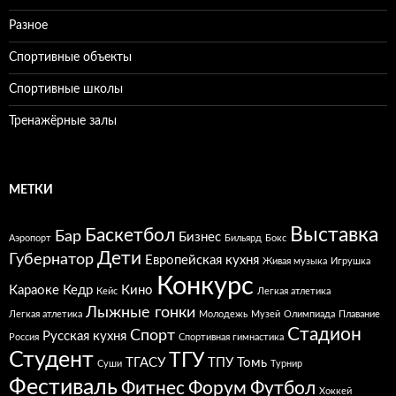
Разное
Спортивные объекты
Спортивные школы
Тренажёрные залы
МЕТКИ
Выставка
Баскетбол
Бар
Бизнес
Аэропорт
Бильярд
Бокс
Дети
Губернатор
Европейская кухня
Живая музыка
Игрушка
Конкурс
Караоке
Кедр
Кино
Кейс
Легкая атлетика
Лыжные гонки
Легкая атлетика
Молодежь
Музей
Олимпиада
Плавание
Стадион
Спорт
Русская кухня
Россия
Спортивная гимнастика
Студент
ТГУ
ТГАСУ
ТПУ
Томь
Суши
Турнир
Фестиваль
Фитнес
Форум
Футбол
Хоккей