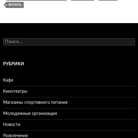
ЯНТАРЬ
Н
а
й
т
и
РУБРИКИ
:
Кафе
Кинотеатры
Магазины спортивного питания
Молодежные организации
Новости
Развлечения