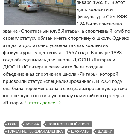
января 1965 г.. В этот
день коллективу
физкультуры СХК КФК –
124 было присвоено
звание «Спортивный клуб Янтарь», а спортивный клуб по
своему статусу обязан иметь спортивную школу. Однако
эта дата достаточно условна так как коллектив
физкультуры существовал с 1957 года. В январе 1993
года объединились две школы ДЮСШ «Янтарь» и
ДЮСШ «Юпитер» в результате была создана
объединенная спортивная школа «Янтарь», которой
присвоили статус «специализированная». В 2004 году
она была переименована в специализированную детско-
юношескую спортивную школу олимпийского резерва
«Янтарь».
Читать далее
СДЮСШОР «Янтарь» (Северск)
→
БОКС
БОРЬБА
КОНЬКОБЕЖНЫЙ СПОРТ
ПЛАВАНИЕ. ТЯЖЕЛАЯ АТЛЕТИКА
ШАХМАТЫ
ШАШКИ