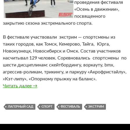
проведения фестиваля
«Осень в движении»,
посвященного
закрытию сезона экстремального спорта.
В фестивале участвовали экстрим — спортсмены из
таких городов, как Томск, Кемерово, Тайга, Юрга,
Новокузнецк, Новосибирск и Омск. Состав участников
насчитывал 129 человек. Соревновались спортсмены по
шести дисциплинам: скейтбордингу, воркауту, bmx,
агрессив-роликам, трикингу, и паркуру «Акрофристайлу»,
«Кэт-липу», «Опорному прыжку на баланс».
Читать далее
Экстремальный спорт закрыл сезон
→
ЛАГЕРНЫЙ САД
СПОРТ
ФЕСТИВАЛЬ
ЭКСТРИМ