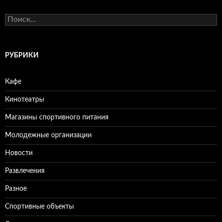
Н
а
й
т
и
РУБРИКИ
:
Кафе
Кинотеатры
Магазины спортивного питания
Молодежные организации
Новости
Развлечения
Разное
Спортивные объекты