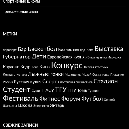
Спортивные школы
Тренажёрные залы
МЕТКИ
Выставка
Баскетбол
Бар
Бизнес
Аэропорт
Бильярд
Бокс
Дети
Губернатор
Европейская кухня
Живая музыка
Игрушка
Конкурс
Караоке
Кедр
Кино
Кейс
Легкая атлетика
Лыжные гонки
Легкая атлетика
Молодежь
Музей
Олимпиада
Плавание
Стадион
Спорт
Русская кухня
Россия
Спортивная гимнастика
Студент
ТГУ
ТГАСУ
ТПУ
Томь
Суши
Турнир
Фестиваль
Фитнес
Форум
Футбол
Хоккей
Школа
Янтарь
Шахматы
Энергетик
СВЕЖИЕ ЗАПИСИ