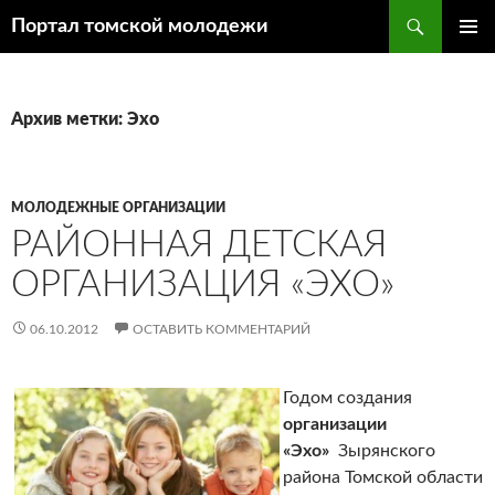
Поиск
Портал томской молодежи
ПЕРЕЙТИ
ОСНОВ
К
МЕНЮ
СОДЕРЖИМОМУ
Архив метки: Эхо
МОЛОДЕЖНЫЕ ОРГАНИЗАЦИИ
РАЙОННАЯ ДЕТСКАЯ
ОРГАНИЗАЦИЯ «ЭХО»
06.10.2012
ОСТАВИТЬ КОММЕНТАРИЙ
Годом создания
организации
«Эхо»
Зырянского
района Томской области