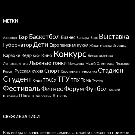
МЕТКИ
Выставка
Баскетбол
Бар
Бизнес
Аэропорт
Бильярд
Бокс
Дети
Губернатор
Европейская кухня
Живая музыка
Игрушка
Конкурс
Караоке
Кедр
Кино
Кейс
Легкая атлетика
Лыжные гонки
Легкая атлетика
Молодежь
Музей
Олимпиада
Плавание
Стадион
Спорт
Русская кухня
Россия
Спортивная гимнастика
Студент
ТГУ
ТГАСУ
ТПУ
Томь
Суши
Турнир
Фестиваль
Фитнес
Форум
Футбол
Хоккей
Школа
Янтарь
Шахматы
Энергетик
СВЕЖИЕ ЗАПИСИ
Как выбрать качественные семена столовой свеклы на примере