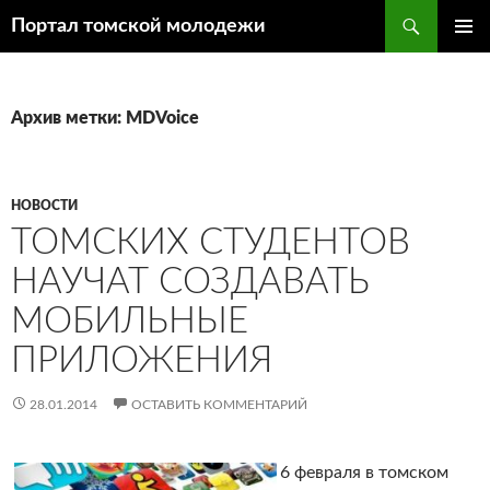
Поиск
Портал томской молодежи
ПЕРЕЙТИ
ОСНОВ
К
МЕНЮ
СОДЕРЖИМОМУ
Архив метки: MDVoice
НОВОСТИ
ТОМСКИХ СТУДЕНТОВ
НАУЧАТ СОЗДАВАТЬ
МОБИЛЬНЫЕ
ПРИЛОЖЕНИЯ
28.01.2014
ОСТАВИТЬ КОММЕНТАРИЙ
6 февраля в томском