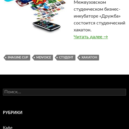
Межвузовском
студенческом бизнес-
инкубаторе «Дружба»
состоится студенческий
хакатон.
Читать далее
Томских ст
→
IMAGINE CUP
MDVOICE
СТУДЕНТ
ХАКАТОН
Н
а
й
т
и
РУБРИКИ
:
Кафе