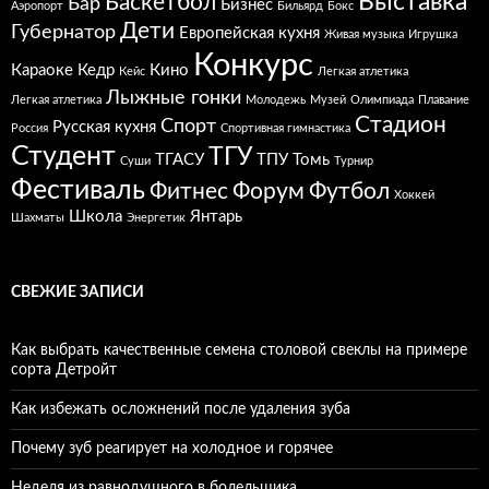
Выставка
Баскетбол
Бар
Бизнес
Аэропорт
Бильярд
Бокс
Дети
Губернатор
Европейская кухня
Живая музыка
Игрушка
Конкурс
Караоке
Кедр
Кино
Кейс
Легкая атлетика
Лыжные гонки
Легкая атлетика
Молодежь
Музей
Олимпиада
Плавание
Стадион
Спорт
Русская кухня
Россия
Спортивная гимнастика
Студент
ТГУ
ТГАСУ
ТПУ
Томь
Суши
Турнир
Фестиваль
Фитнес
Форум
Футбол
Хоккей
Школа
Янтарь
Шахматы
Энергетик
СВЕЖИЕ ЗАПИСИ
Как выбрать качественные семена столовой свеклы на примере
сорта Детройт
Как избежать осложнений после удаления зуба
Почему зуб реагирует на холодное и горячее
Неделя из равнодушного в болельщика