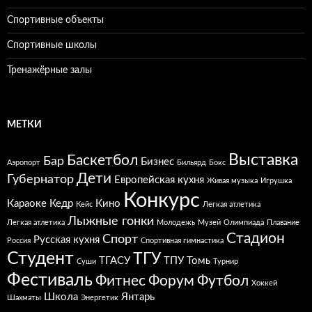
Спортивные объекты
Спортивные школы
Тренажёрные залы
МЕТКИ
Выставка
Баскетбол
Бар
Бизнес
Аэропорт
Бильярд
Бокс
Дети
Губернатор
Европейская кухня
Живая музыка
Игрушка
Конкурс
Караоке
Кедр
Кино
Кейс
Легкая атлетика
Лыжные гонки
Легкая атлетика
Молодежь
Музей
Олимпиада
Плавание
Стадион
Спорт
Русская кухня
Россия
Спортивная гимнастика
Студент
ТГУ
ТГАСУ
ТПУ
Томь
Суши
Турнир
Фестиваль
Фитнес
Форум
Футбол
Хоккей
Школа
Янтарь
Шахматы
Энергетик