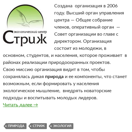
Создана организация в 2006
году. Высший орган управления
центра — Общее собрание
членов, оперативный орган —
Совет организации во главе с
директором. Организация
состоит из молодежи, в
основном, студентов, и населения, которое проживает в
районах реализации природоохранных проектов.
Свою миссию организация видит в том, чтобы
сохранялась дикая
природа
и ее компоненты, что станет
возможным, если формировать у населения
экологическое мышление, внедрять новаторские
подходы и воспитывать молодых лидеров.
Читать далее
Межрегиональная общественная организаци
→
ПРИРОДА
СТРИЖ
ЭКОЛОГИЯ