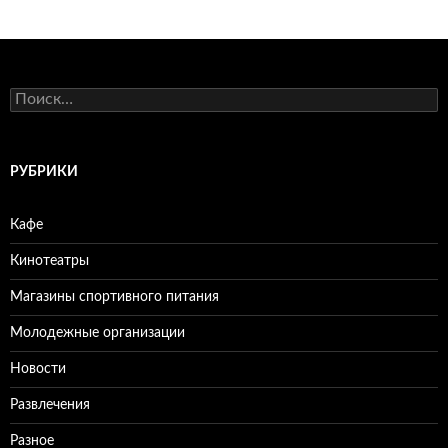
Н
а
й
т
и
РУБРИКИ
:
Кафе
Кинотеатры
Магазины спортивного питания
Молодежные организации
Новости
Развлечения
Разное