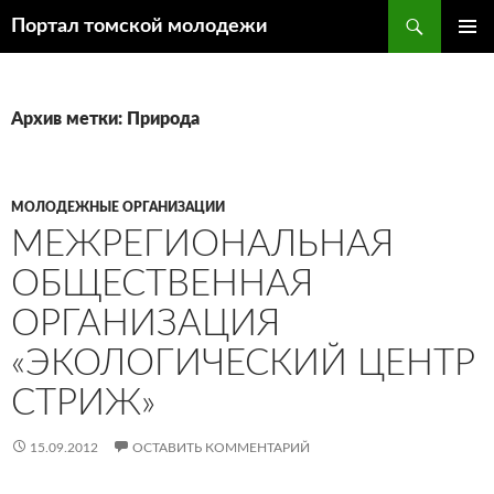
Поиск
Портал томской молодежи
ПЕРЕЙТИ
ОСНОВ
К
МЕНЮ
СОДЕРЖИМОМУ
Архив метки: Природа
МОЛОДЕЖНЫЕ ОРГАНИЗАЦИИ
МЕЖРЕГИОНАЛЬНАЯ
ОБЩЕСТВЕННАЯ
ОРГАНИЗАЦИЯ
«ЭКОЛОГИЧЕСКИЙ ЦЕНТР
СТРИЖ»
15.09.2012
ОСТАВИТЬ КОММЕНТАРИЙ