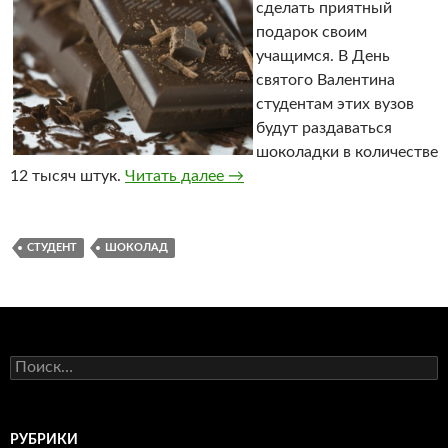
сделать приятный
подарок своим
учащимся. В День
святого Валентина
студентам этих вузов
будут раздаваться
шоколадки в количестве
12 тысяч штук.
Читать далее
В День святого Валентина т
→
СТУДЕНТ
ШОКОЛАД
Н
а
й
т
и
РУБРИКИ