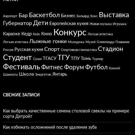
Выставка
Баскетбол
Бар
Бизнес
Аэропорт
Бильярд
Бокс
Дети
Губернатор
Европейская кухня
Живая музыка
Игрушка
Конкурс
Караоке
Кедр
Кино
Кейс
Легкая атлетика
Лыжные гонки
Легкая атлетика
Молодежь
Музей
Олимпиада
Плавание
Стадион
Спорт
Русская кухня
Россия
Спортивная гимнастика
Студент
ТГУ
ТГАСУ
ТПУ
Томь
Суши
Турнир
Фестиваль
Фитнес
Форум
Футбол
Хоккей
Школа
Янтарь
Шахматы
Энергетик
СВЕЖИЕ ЗАПИСИ
Как выбрать качественные семена столовой свеклы на примере
сорта Детройт
Как избежать осложнений после удаления зуба