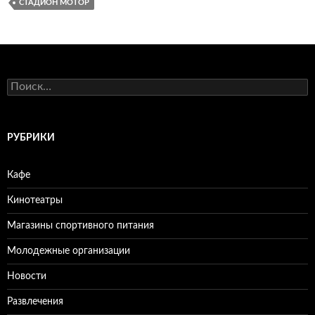
СТАДИОН МОТОР
Н
а
й
т
и
РУБРИКИ
:
Кафе
Кинотеатры
Магазины спортивного питания
Молодежные организации
Новости
Развлечения