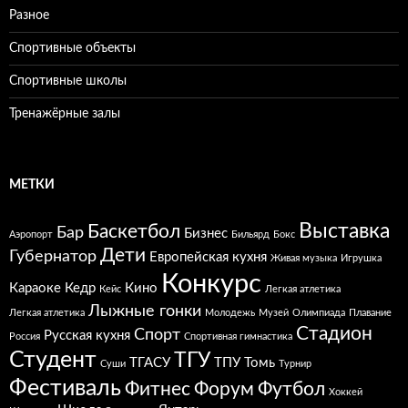
Разное
Спортивные объекты
Спортивные школы
Тренажёрные залы
МЕТКИ
Выставка
Баскетбол
Бар
Бизнес
Аэропорт
Бильярд
Бокс
Дети
Губернатор
Европейская кухня
Живая музыка
Игрушка
Конкурс
Караоке
Кедр
Кино
Кейс
Легкая атлетика
Лыжные гонки
Легкая атлетика
Молодежь
Музей
Олимпиада
Плавание
Стадион
Спорт
Русская кухня
Россия
Спортивная гимнастика
Студент
ТГУ
ТГАСУ
ТПУ
Томь
Суши
Турнир
Фестиваль
Фитнес
Форум
Футбол
Хоккей