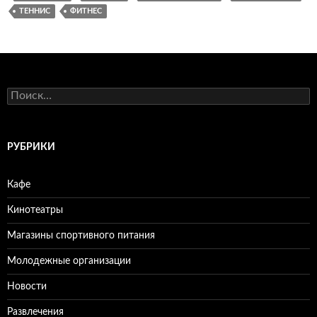
ТЕННИС
ФИТНЕС
Н
а
й
т
и
РУБРИКИ
:
Кафе
Кинотеатры
Магазины спортивного питания
Молодежные организации
Новости
Развлечения