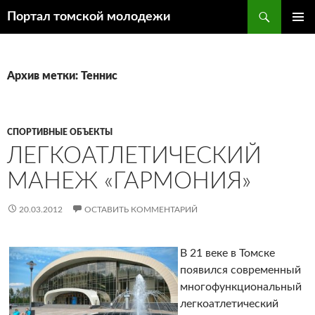
Поиск
Портал томской молодежи
ПЕРЕЙТИ
ОСНОВ
К
МЕНЮ
СОДЕРЖИМОМУ
Архив метки: Теннис
СПОРТИВНЫЕ ОБЪЕКТЫ
ЛЕГКОАТЛЕТИЧЕСКИЙ
МАНЕЖ «ГАРМОНИЯ»
20.03.2012
ОСТАВИТЬ КОММЕНТАРИЙ
В 21 веке в Томске
появился современный
многофункциональный
легкоатлетический