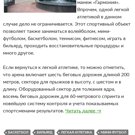
манеж «Гармония».
Впрочем, одной легкой
атлетикой в данном
случае дело не ограничивается. Этот спортивный объект
позволяет также заниматься волейболом, мини-
футболом, баскетболом, теннисом, фитнесом, играть в
бильярд, проходить восстановительные процедуры и
много другое.
Если вернуться к легкой атлетике, то можно отметить,
что арена включает шесть беговых дорожек длиной 200
метров, сектора для прыжков в высоту, с шестом и в
длину. Оборудованный сектор для толкания ядра,
восемь беговых дорожек для 60-метрового спринта и
новейшую систему контроля и учета показываемых
спортсменами результатов.
Читать далее
Легкоатлетическ
→
БАСКЕТБОЛ
БИЛЬЯРД
ЛЕГКАЯ АТЛЕТИКА
МИНИ-ФУТБОЛ