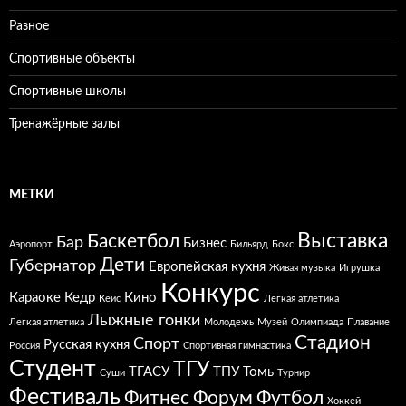
Разное
Спортивные объекты
Спортивные школы
Тренажёрные залы
МЕТКИ
Выставка
Баскетбол
Бар
Бизнес
Аэропорт
Бильярд
Бокс
Дети
Губернатор
Европейская кухня
Живая музыка
Игрушка
Конкурс
Караоке
Кедр
Кино
Кейс
Легкая атлетика
Лыжные гонки
Легкая атлетика
Молодежь
Музей
Олимпиада
Плавание
Стадион
Спорт
Русская кухня
Россия
Спортивная гимнастика
Студент
ТГУ
ТГАСУ
ТПУ
Томь
Суши
Турнир
Фестиваль
Фитнес
Форум
Футбол
Хоккей