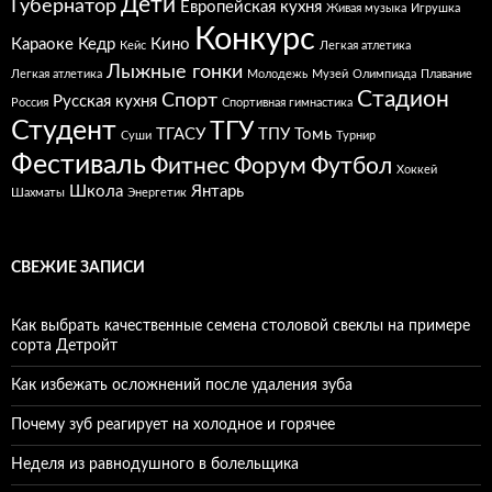
Дети
Губернатор
Европейская кухня
Живая музыка
Игрушка
Конкурс
Караоке
Кедр
Кино
Кейс
Легкая атлетика
Лыжные гонки
Легкая атлетика
Молодежь
Музей
Олимпиада
Плавание
Стадион
Спорт
Русская кухня
Россия
Спортивная гимнастика
Студент
ТГУ
ТГАСУ
ТПУ
Томь
Суши
Турнир
Фестиваль
Фитнес
Форум
Футбол
Хоккей
Школа
Янтарь
Шахматы
Энергетик
СВЕЖИЕ ЗАПИСИ
Как выбрать качественные семена столовой свеклы на примере
сорта Детройт
Как избежать осложнений после удаления зуба
Почему зуб реагирует на холодное и горячее
Неделя из равнодушного в болельщика