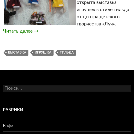
открыта выставка
игрушек в стиле тильда
от центра детского
творчества «Луч».
Читать далее
Выставка игрушек в стиле тильда
→
ВЫСТАВКА
ИГРУШКА
ТИЛЬДА
Н
а
й
т
и
РУБРИКИ
:
Кафе