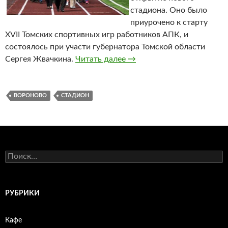
стадиона. Оно было
приурочено к старту
XVII Томских спортивных игр работников АПК, и
состоялось при участи губернатора Томской области
Сергея Жвачкина.
Читать далее
Стадион в Вороново
→
ВОРОНОВО
СТАДИОН
Н
а
й
т
и
РУБРИКИ
:
Кафе