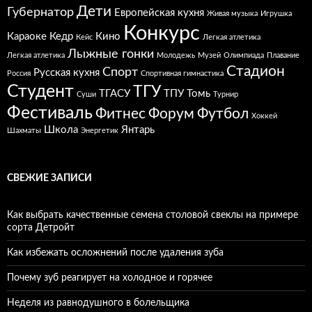
Дети
Губернатор
Европейская кухня
Живая музыка
Игрушка
Конкурс
Караоке
Кедр
Кино
Кейс
Легкая атлетика
Лыжные гонки
Легкая атлетика
Молодежь
Музей
Олимпиада
Плавание
Стадион
Спорт
Русская кухня
Россия
Спортивная гимнастика
Студент
ТГУ
ТГАСУ
ТПУ
Томь
Суши
Турнир
Фестиваль
Фитнес
Форум
Футбол
Хоккей
Школа
Янтарь
Шахматы
Энергетик
СВЕЖИЕ ЗАПИСИ
Как выбрать качественные семена столовой свеклы на примере
сорта Детройт
Как избежать осложнений после удаления зуба
Почему зуб реагирует на холодное и горячее
Неделя из равнодушного в болельщика