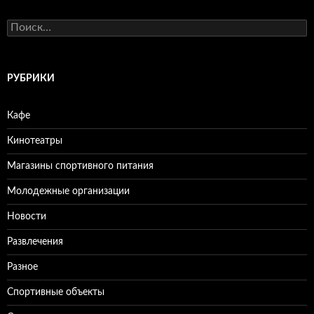
Н
а
й
т
и
РУБРИКИ
:
Кафе
Кинотеатры
Магазины спортивного питания
Молодежные организации
Новости
Развлечения
Разное
Спортивные объекты