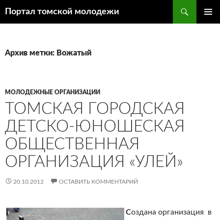
Поиск
Портал томской молодежи
ПЕРЕЙТИ
ОСНОВ
К
МЕНЮ
СОДЕРЖИМОМУ
Архив метки: Вожатый
МОЛОДЕЖНЫЕ ОРГАНИЗАЦИИ
ТОМСКАЯ ГОРОДСКАЯ
ДЕТСКО-ЮНОШЕСКАЯ
ОБЩЕСТВЕННАЯ
ОРГАНИЗАЦИЯ «УЛЕЙ»
20.10.2012
ОСТАВИТЬ КОММЕНТАРИЙ
С
оздана организация в