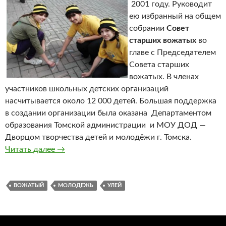
2001 году. Руководит
ею избранный на общем
собрании
Совет
старших вожатых
во
главе с Председателем
Совета старших
вожатых. В членах
участников школьных детских организаций
насчитывается около 12 000 детей. Большая поддержка
в создании организации была оказана Департаментом
образования Томской администрации и МОУ ДОД —
Дворцом творчества детей и молодёжи г. Томска.
Читать далее
Томская городская детско-юношеская общес
→
ВОЖАТЫЙ
МОЛОДЕЖЬ
УЛЕЙ