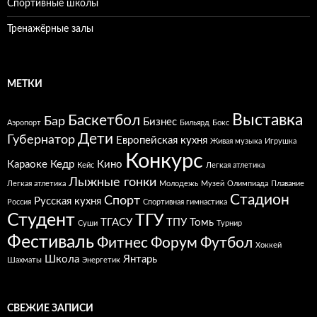
Спортивные школы
Тренажёрные залы
МЕТКИ
Выставка
Баскетбол
Бар
Бизнес
Аэропорт
Бильярд
Бокс
Дети
Губернатор
Европейская кухня
Живая музыка
Игрушка
Конкурс
Караоке
Кедр
Кино
Кейс
Легкая атлетика
Лыжные гонки
Легкая атлетика
Молодежь
Музей
Олимпиада
Плавание
Стадион
Спорт
Русская кухня
Россия
Спортивная гимнастика
Студент
ТГУ
ТГАСУ
ТПУ
Томь
Суши
Турнир
Фестиваль
Фитнес
Форум
Футбол
Хоккей
Школа
Янтарь
Шахматы
Энергетик
СВЕЖИЕ ЗАПИСИ