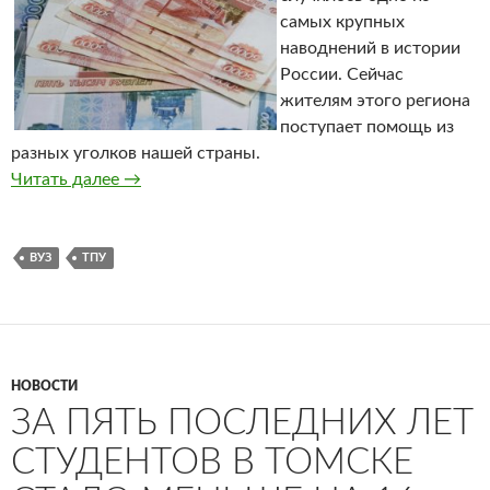
самых крупных
наводнений в истории
России. Сейчас
жителям этого региона
поступает помощь из
разных уголков нашей страны.
Читать далее
Томские вузы помогут жителям Дальнего Во
→
ВУЗ
ТПУ
НОВОСТИ
ЗА ПЯТЬ ПОСЛЕДНИХ ЛЕТ
СТУДЕНТОВ В ТОМСКЕ