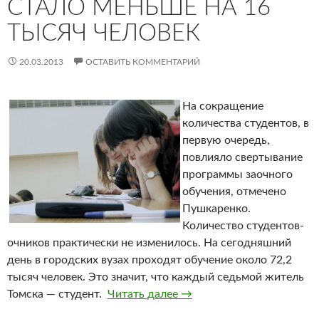
СТАЛО МЕНЬШЕ НА 16
ТЫСЯЧ ЧЕЛОВЕК
20.03.2013
ОСТАВИТЬ КОММЕНТАРИЙ
На сокращение
количества студентов, в
первую очередь,
повлияло свертывание
программы заочного
обучения, отмечено
Пушкаренко.
Количество студентов-
очников практически не изменилось. На сегодняшний
день в городских вузах проходят обучение около 72,2
тысяч человек. Это значит, что каждый седьмой житель
Томска — студент.
Читать далее
За пять последних лет ст
→