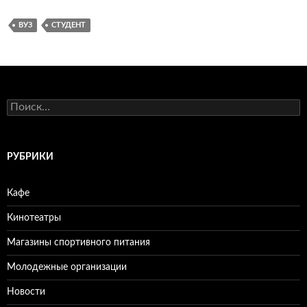
ВУЗ
СТУДЕНТ
Н
а
й
т
и
РУБРИКИ
:
Кафе
Кинотеатры
Магазины спортивного питания
Молодежные организации
Новости