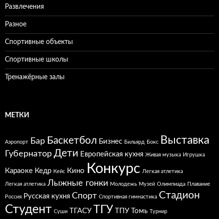
Развлечения
Разное
Спортивные объекты
Спортивные школы
Тренажёрные залы
МЕТКИ
Выставка
Баскетбол
Бар
Бизнес
Аэропорт
Бильярд
Бокс
Дети
Губернатор
Европейская кухня
Живая музыка
Игрушка
Конкурс
Караоке
Кедр
Кино
Кейс
Легкая атлетика
Лыжные гонки
Легкая атлетика
Молодежь
Музей
Олимпиада
Плавание
Стадион
Спорт
Русская кухня
Россия
Спортивная гимнастика
Студент
ТГУ
ТГАСУ
ТПУ
Томь
Суши
Турнир