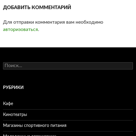
ДОБАВИТЬ КОММЕНТАРИЙ
Для отправки комментария вам необходимо
авторизоваться
.
Н
а
й
т
и
РУБРИКИ
:
Кафе
Кинотеатры
Магазины спортивного питания