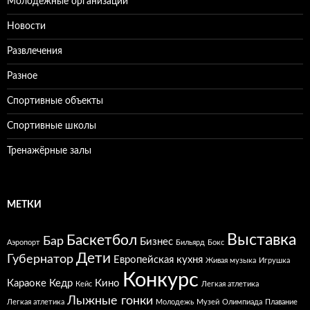
Молодежные организации
Новости
Развлечения
Разное
Спортивные объекты
Спортивные школы
Тренажёрные залы
МЕТКИ
Выставка
Баскетбол
Бар
Бизнес
Аэропорт
Бильярд
Бокс
Дети
Губернатор
Европейская кухня
Живая музыка
Игрушка
Конкурс
Караоке
Кедр
Кино
Кейс
Легкая атлетика
Лыжные гонки
Легкая атлетика
Молодежь
Музей
Олимпиада
Плавание