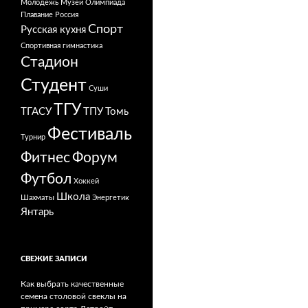
Молодежь
Музей
Олимпиада
Плавание
Россия
Спорт
Русская кухня
Спортивная гимнастика
Стадион
Студент
Суши
ТГУ
ТГАСУ
ТПУ
Томь
Фестиваль
Турнир
Фитнес
Форум
Футбол
Хоккей
Школа
Шахматы
Энергетик
Янтарь
СВЕЖИЕ ЗАПИСИ
Как выбрать качественные
семена столовой свеклы на