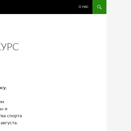
ПЕРЕЙТИ К СОДЕРЖИМОМУ
О НАС
УРС
рсу
,
ем
ры и
ва спорта
августа.