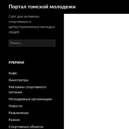
Поиск
Портал томской молодежи
Сайт для активных,
спортивных и
целеустремленных молодых
людей
Н
а
й
т
РУБРИКИ
и
:
Кафе
Кинотеатры
Магазины спортивного
питания
Молодежные организации
Новости
Развлечения
Разное
Спортивные объекты