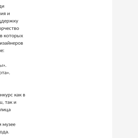
ди
ия и
оддержку
орчество
в которых
дизайнеров
е:
ы».
рта».
нкурс как в
, так и
улица
 музее
ода.