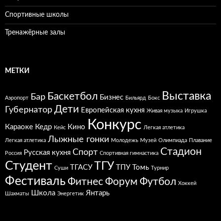
Спортивные школы
Тренажёрные залы
МЕТКИ
Выставка
Баскетбол
Бар
Бизнес
Аэропорт
Бильярд
Бокс
Дети
Губернатор
Европейская кухня
Живая музыка
Игрушка
Конкурс
Караоке
Кедр
Кино
Кейс
Легкая атлетика
Лыжные гонки
Легкая атлетика
Молодежь
Музей
Олимпиада
Плавание
Стадион
Спорт
Русская кухня
Россия
Спортивная гимнастика
Студент
ТГУ
ТГАСУ
ТПУ
Томь
Суши
Турнир
Фестиваль
Фитнес
Форум
Футбол
Хоккей
Школа
Янтарь
Шахматы
Энергетик