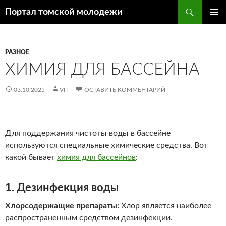
Поиск
Портал томской молодежи
ПЕРЕЙТИ
ОСНОВ
К
МЕНЮ
СОДЕРЖИМОМУ
РАЗНОЕ
ХИМИЯ ДЛЯ БАССЕЙНА
03.10.2025
VIT
ОСТАВИТЬ КОММЕНТАРИЙ
Для поддержания чистоты воды в бассейне
используются специальные химические средства. Вот
какой бывает
химия для бассейнов
:
1. Дезинфекция воды
Хлорсодержащие препараты:
Хлор является наиболее
распространенным средством дезинфекции.