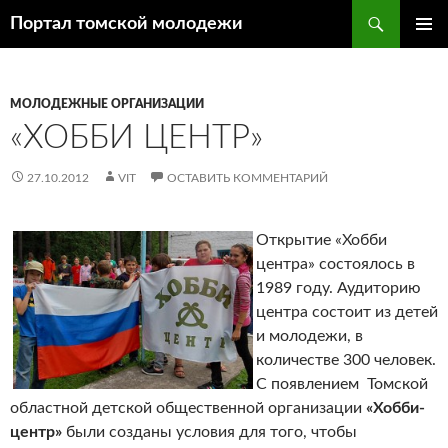
Поиск
Портал томской молодежи
ПЕРЕЙТИ
ОСНОВ
К
МЕНЮ
СОДЕРЖИМОМУ
МОЛОДЕЖНЫЕ ОРГАНИЗАЦИИ
«ХОББИ ЦЕНТР»
27.10.2012
VIT
ОСТАВИТЬ КОММЕНТАРИЙ
Открытие «Хобби
центра» состоялось в
1989 году. Аудиторию
центра состоит из детей
и молодежи, в
количестве 300 человек.
С появлением Томской
областной детской общественной организации
«Хобби-
центр»
были созданы условия для того, чтобы