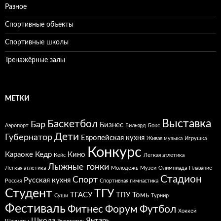
Разное
Спортивные объекты
Спортивные школы
Тренажёрные залы
МЕТКИ
Выставка
Баскетбол
Бар
Бизнес
Аэропорт
Бильярд
Бокс
Дети
Губернатор
Европейская кухня
Живая музыка
Игрушка
Конкурс
Караоке
Кедр
Кино
Кейс
Легкая атлетика
Лыжные гонки
Легкая атлетика
Молодежь
Музей
Олимпиада
Плавание
Стадион
Спорт
Русская кухня
Россия
Спортивная гимнастика
Студент
ТГУ
ТГАСУ
ТПУ
Томь
Суши
Турнир
Фестиваль
Фитнес
Форум
Футбол
Хоккей
Школа
Янтарь