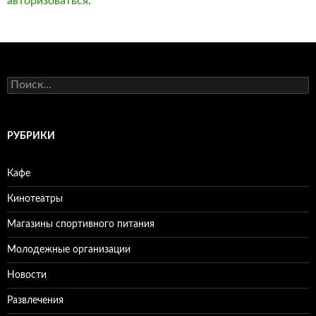
авторизоваться
.
Н
а
й
т
и
РУБРИКИ
:
Кафе
Кинотеатры
Магазины спортивного питания
Молодежные организации
Новости
Развлечения