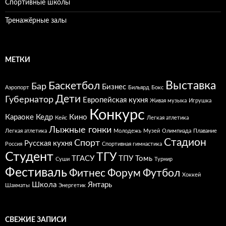
Спортивные школы
Тренажёрные залы
МЕТКИ
Выставка
Баскетбол
Бар
Бизнес
Аэропорт
Бильярд
Бокс
Дети
Губернатор
Европейская кухня
Живая музыка
Игрушка
Конкурс
Караоке
Кедр
Кино
Кейс
Легкая атлетика
Лыжные гонки
Легкая атлетика
Молодежь
Музей
Олимпиада
Плавание
Стадион
Спорт
Русская кухня
Россия
Спортивная гимнастика
Студент
ТГУ
ТГАСУ
ТПУ
Томь
Суши
Турнир
Фестиваль
Фитнес
Форум
Футбол
Хоккей
Школа
Янтарь
Шахматы
Энергетик
СВЕЖИЕ ЗАПИСИ