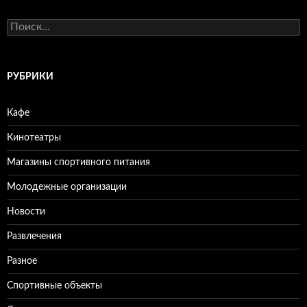
Н
а
й
т
и
РУБРИКИ
:
Кафе
Кинотеатры
Магазины спортивного питания
Молодежные организации
Новости
Развлечения
Разное
Спортивные объекты