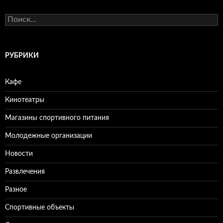
Н
а
й
т
и
РУБРИКИ
:
Кафе
Кинотеатры
Магазины спортивного питания
Молодежные организации
Новости
Развлечения
Разное
Спортивные объекты