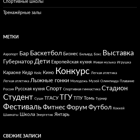
Спортивные школы
Тренажёрные залы
МЕТКИ
Выставка
Баскетбол
Бар
Бизнес
Аэропорт
Бильярд
Бокс
Дети
Губернатор
Европейская кухня
Живая музыка
Игрушка
Конкурс
Караоке
Кедр
Кино
Кейс
Легкая атлетика
Лыжные гонки
Легкая атлетика
Молодежь
Музей
Олимпиада
Плавание
Стадион
Спорт
Русская кухня
Россия
Спортивная гимнастика
Студент
ТГУ
ТГАСУ
ТПУ
Томь
Суши
Турнир
Фестиваль
Фитнес
Форум
Футбол
Хоккей
Школа
Янтарь
Шахматы
Энергетик
СВЕЖИЕ ЗАПИСИ