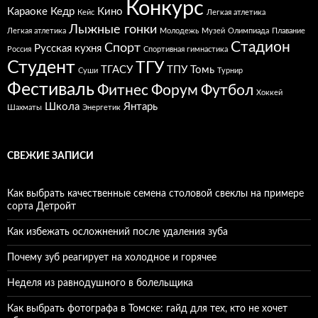
Конкурс
Караоке
Кедр
Кино
Кейс
Легкая атлетика
Лыжные гонки
Легкая атлетика
Молодежь
Музей
Олимпиада
Плавание
Стадион
Спорт
Русская кухня
Россия
Спортивная гимнастика
Студент
ТГУ
ТГАСУ
ТПУ
Томь
Суши
Турнир
Фестиваль
Фитнес
Форум
Футбол
Хоккей
Школа
Янтарь
Шахматы
Энергетик
СВЕЖИЕ ЗАПИСИ
Как выбрать качественные семена столовой свеклы на примере
сорта Детройт
Как избежать осложнений после удаления зуба
Почему зуб реагирует на холодное и горячее
Неделя из равнодушного в болельщика
Как выбрать фотографа в Томске: гайд для тех, кто не хочет