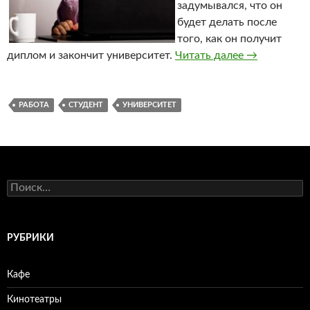
задумывался, что он
будет делать после
того, как он получит
диплом и закончит университет.
Читать далее
Университет
→
РАБОТА
СТУДЕНТ
УНИВЕРСИТЕТ
Н
а
й
т
и
РУБРИКИ
:
Кафе
Кинотеатры