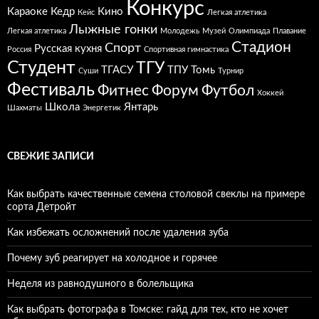
Конкурс
Караоке
Кедр
Кино
Кейс
Легкая атлетика
Лыжные гонки
Легкая атлетика
Молодежь
Музей
Олимпиада
Плавание
Стадион
Спорт
Русская кухня
Россия
Спортивная гимнастика
Студент
ТГУ
ТГАСУ
ТПУ
Томь
Суши
Турнир
Фестиваль
Фитнес
Форум
Футбол
Хоккей
Школа
Янтарь
Шахматы
Энергетик
СВЕЖИЕ ЗАПИСИ
Как выбрать качественные семена столовой свеклы на примере
сорта Детройт
Как избежать осложнений после удаления зуба
Почему зуб реагирует на холодное и горячее
Неделя из равнодушного в болельщика
Как выбрать фотографа в Томске: гайд для тех, кто не хочет