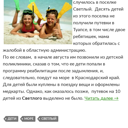
случилось в поселке
Светлый. Десять детей
из этого поселка не
получили путевки в
Туапсе, в том числе двое
ребятишек, мама
которых обратилась с
жалобой в областную администрацию.
По ее словам, в начале августа им позвонили из детской
поликлиники, сказав о том, что ее дети попали в
программу реабилитации после задымления, и,
следовательно, поедут на море в Краснодарский край.
Для детей были куплены в поездку вещи и оформлены
медкарты. Однако, как оказалось позже, путевок на 10
детей из
Светлого
выделено не было.
Читать далее
Дети, 
→
ДЕТИ
МОРЕ
СВЕТЛЫЙ