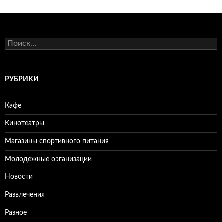
Н
а
й
т
и
РУБРИКИ
:
Кафе
Кинотеатры
Магазины спортивного питания
Молодежные организации
Новости
Развлечения
Разное