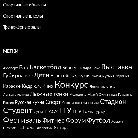
Спортивные объекты
Спортивные школы
Тренажёрные залы
МЕТКИ
Выставка
Баскетбол
Бар
Бизнес
Аэропорт
Бильярд
Бокс
Дети
Губернатор
Европейская кухня
Живая музыка
Игрушка
Конкурс
Караоке
Кедр
Кино
Кейс
Легкая атлетика
Лыжные гонки
Легкая атлетика
Молодежь
Музей
Олимпиада
Плавание
Стадион
Спорт
Русская кухня
Россия
Спортивная гимнастика
Студент
ТГУ
ТГАСУ
ТПУ
Томь
Суши
Турнир
Фестиваль
Фитнес
Форум
Футбол
Хоккей
Школа
Янтарь
Шахматы
Энергетик